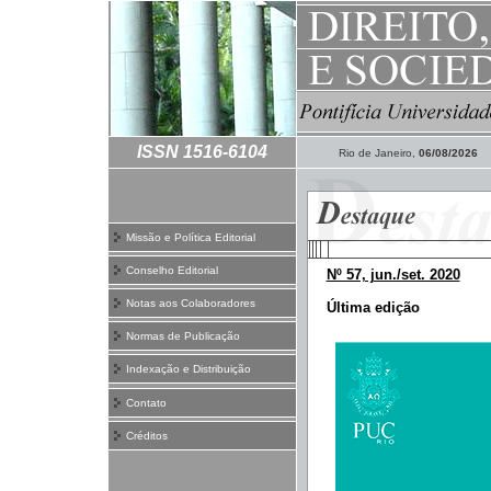
ISSN 1516-6104
Rio de Janeiro,
06/08/2026
Missão e Política Editorial
Conselho Editorial
Nº 57, jun./set. 2020
Notas aos Colaboradores
Última edição
Normas de Publicação
Indexação e Distribuição
Contato
Créditos